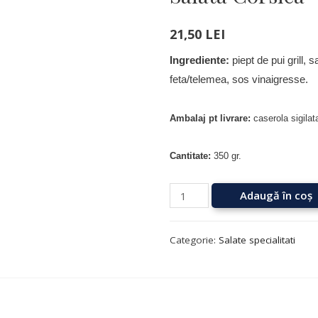
21,50
LEI
Ingrediente:
piept de pui grill, 
feta/telemea, sos vinaigresse.
Ambalaj pt livrare:
caserola sigilata
Cantitate:
350 gr.
Adaugă în coș
Categorie:
Salate specialitati