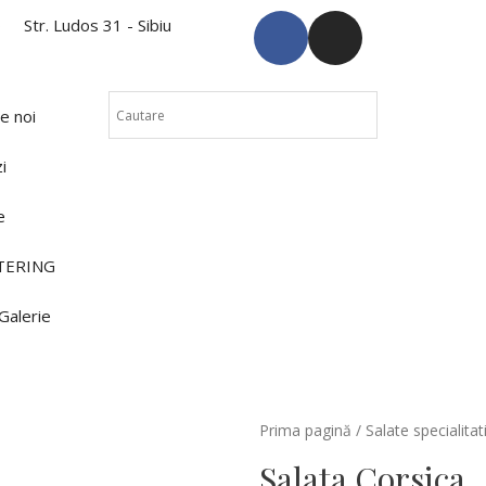
o
Str. Ludos 31 - Sibiu
e noi
i
e
TERING
Galerie
Prima pagină
/
Salate specialitat
Salata Corsica