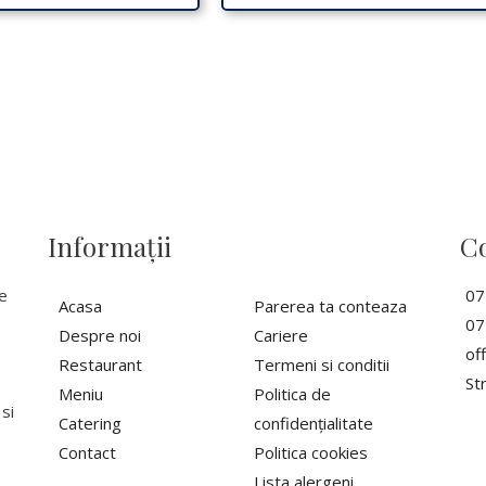
Informaţii
Co
te
07
Acasa
Parerea ta conteaza
07
Despre noi
Cariere
of
Restaurant
Termeni si conditii
St
Meniu
Politica de
 si
Catering
confidențialitate
Contact
Politica cookies
Lista alergeni