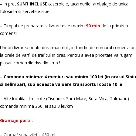
–
In pret
SUNT INCLUSE
caserolele, tacamurile, ambalaje de unica
folosinta si servetele albe
–
Timpul de preparare si livrare este maxim
90 min
de la primirea
comenzii !
Uneori livrarea poate dura mai mult, in functie de numarul comenzilor
la orele de varf, de traficul in oras. Pentru a avea prioritate va rugam
plasati comenzile dvs din timp !
– Comanda minima: 4 meniuri sau minim 100 lei (in orasul Sibiu
si Selimbar), sub aceasta valoare transportul costa 10 lei
– Alte localitati limitrofe (Cisnadie, Sura Mare, Sura Mica, Talmaciu)
comanda minima 250 lei sau 3 lei/km
Gramaje portii:
– Ciorba
/ supa zilei – 450 ml