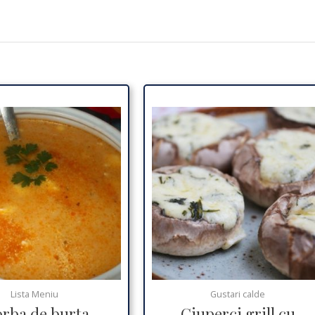
Lista Meniu
Gustari calde
orba de burta
Ciuperci grill cu