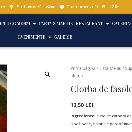
.ro
Str. Ludos 31 - Sibiu
Orar comenzi: 10:00 - 22:00
ENIU COMENZI
PARTY 8 MARTIE
RESTAURANT
CATERIN
EVENIMENTE
GALERIE
Prima pagină
/
Lista Meniu
/
Sup
afumat
Ciorba de fasol
13,50
LEI
Ingrediente:
supa de carne si os,
alba boabe, ciolan de porc afumat