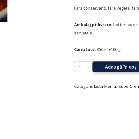
Fara conservanti, fara vegeta, far
Ambalaj pt livrare:
bol termorezis
servetele.
Cantitate:
350 ml+100 gr
Adaugă în coș
Categorii:
Lista Meniu
,
Supe Cre