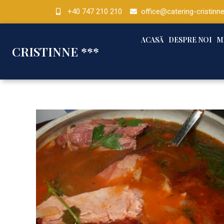
+40 747 210 210
office@catering-cristinne
ACASĂ
DESPRE NOI
M
CRISTINNE ***